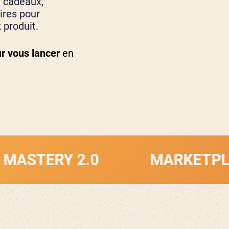
 cadeaux,
ires pour
k
produit.
r vous lancer
en
Y 2.0
MARKETPLACE MA