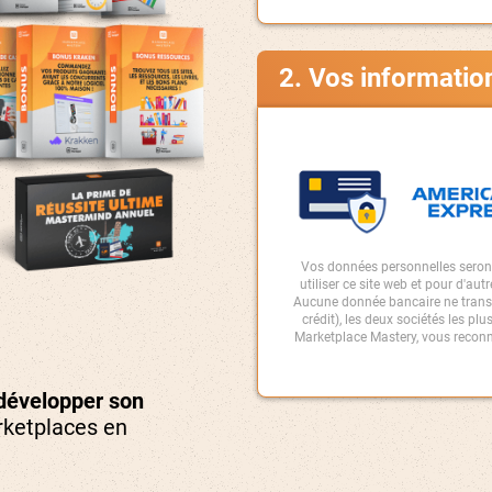
2. Vos informatio
Vos données personnelles seront
utiliser ce site web et pour d'aut
Aucune donnée bancaire ne transit
crédit), les deux sociétés les pl
Marketplace Mastery, vous reconn
développer son
rketplaces en