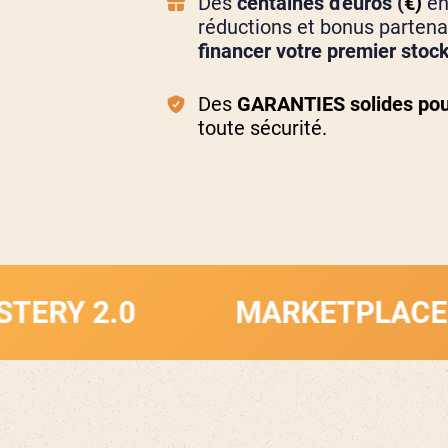
Des
centaines d'euros (
€)
en
réductions et bonus partena
financer votre premier stoc
Des
GARANTIES solides pou
toute sécurité.
.0
MARKETPLACE MASTER