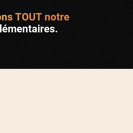
ns TOUT notre
lémentaires.