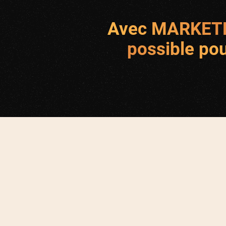
Avec MARKETP
possible po