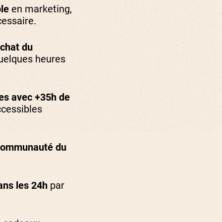
le
en marketing,
cessaire.
achat du
uelques heures
ies avec +35h de
ccessibles
communauté du
ans les 24h
par