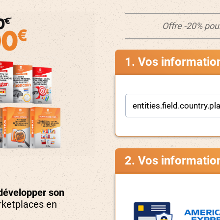
Offre -20% pou
1. Vos informatio
2. Vos informatio
développer son
rketplaces en