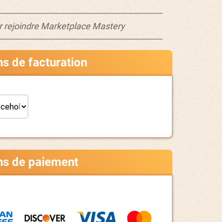
r rejoindre Marketplace Mastery
ns de facturation
ns de paiement