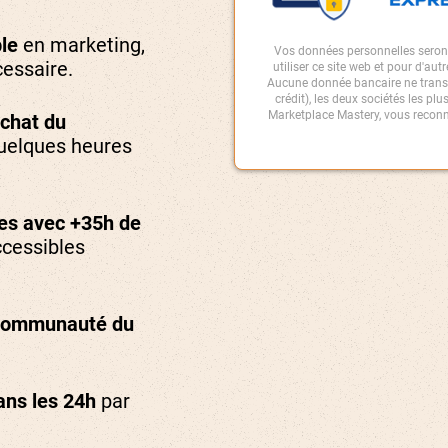
le
en marketing,
Vos données personnelles seront
cessaire.
utiliser ce site web et pour d'aut
Aucune donnée bancaire ne transit
crédit), les deux sociétés les pl
Marketplace Mastery, vous reconn
achat du
uelques heures
ies avec +35h de
ccessibles
communauté du
ans les 24h
par